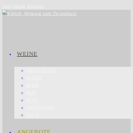
Zum Inhalt springen
WEINE
PRICKELND
WEISS
ROSÉ
ROT
SÜSS
GEBRANNT
SHOP
ANGEBOTE