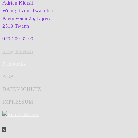
Adrian Klötzli
Weingut zum Twannbach
Kleintwann 25, Ligerz
2513 Twann
079 209 32 09
info@kloetz.li
Facebook-f
AGB
DATENSCHUTZ
IMPRESSUM
×