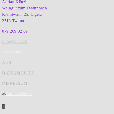
Adrian Klötzli
Weingut zum Twannbach
Kleintwann 25, Ligerz
2513 Twann
079 209 32 09
info@kloetz.li
Facebook-f
AGB
DATENSCHUTZ
IMPRESSUM
×