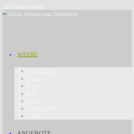
Zum Inhalt springen
WEINE
PRICKELND
WEISS
ROSÉ
ROT
SÜSS
GEBRANNT
SHOP
ANGEBOTE