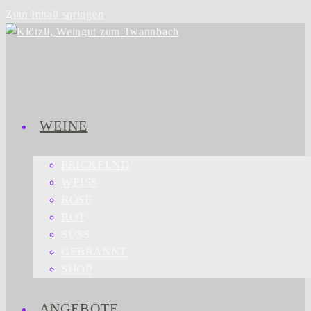
Zum Inhalt springen
WEINE
PRICKELND
WEISS
ROSÉ
ROT
SÜSS
GEBRANNT
SHOP
ANGEBOTE