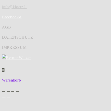
info@kloetz.li
Facebook-f
AGB
DATENSCHUTZ
IMPRESSUM
×
Warenkorb