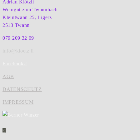
Adrian Klötzli
Weingut zum Twannbach
Kleintwann 25, Ligerz
2513 Twann
079 209 32 09
info@kloetz.li
Facebook-f
AGB
DATENSCHUTZ
IMPRESSUM
×