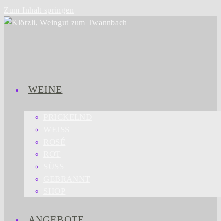
Zum Inhalt springen
WEINE
PRICKELND
WEISS
ROSÉ
ROT
SÜSS
GEBRANNT
SHOP
ANGEBOTE