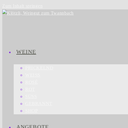
Zum Inhalt springen
WEINE
PRICKELND
WEISS
ROSÉ
ROT
SÜSS
GEBRANNT
SHOP
ANGEBOTE